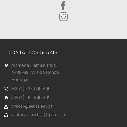
CONTACTOS GERAIS
Alameda Flâmula Pais
4480-881Vila do Conde
Portugal
[+351] 252 640 490
[+351] 252 640 499
direcao@aedas.edu.pt
saafonsosanches@gmail.com