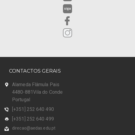
CONTACTOS GERAIS
Alameda Flâmula Pais
4480-881Vila do Conde
Portugal
[+351] 252 640 490
[+351] 252 640 499
direcao@aedas.edu.pt