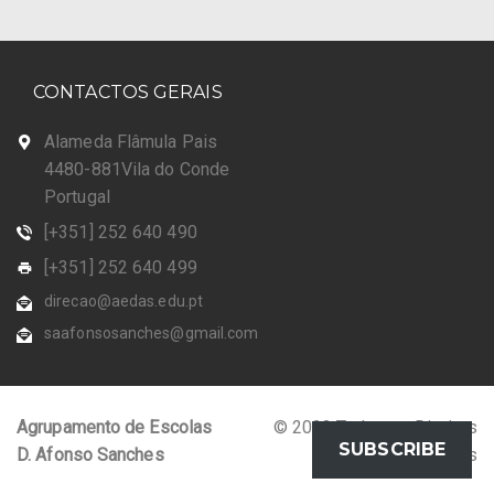
CONTACTOS GERAIS
Alameda Flâmula Pais
4480-881Vila do Conde
Portugal
[+351] 252 640 490
[+351] 252 640 499
direcao@aedas.edu.pt
saafonsosanches@gmail.com
Agrupamento de Escolas
© 2023 Todos os Direitos
SUBSCRIBE
D. Afonso Sanches
Reservados