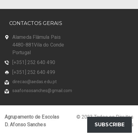
CONTACTOS GERAIS
Alameda Flâmula Pais
4480-881Vila do Conde
Portugal
[+351] 252 640 490
[+351] 252 640 499
direcao@aedas.edu.pt
saafonsosanches@gmail.com
Agrupamento de Escolas
© 2023 Todos os Direitos
D. Afonso Sanches
Reservados
SUBSCRIBE