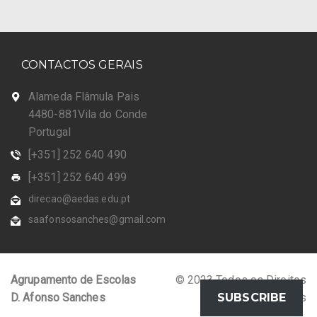
CONTACTOS GERAIS
Alameda Flâmula Pais
4480-881Vila do Conde
Portugal
[+351] 252 640 490
[+351] 252 640 499
direcao@aedas.edu.pt
saafonsosanches@gmail.com
Agrupamento de Escolas
© 2023 Todos os Direitos
D. Afonso Sanches
Reservados
SUBSCRIBE